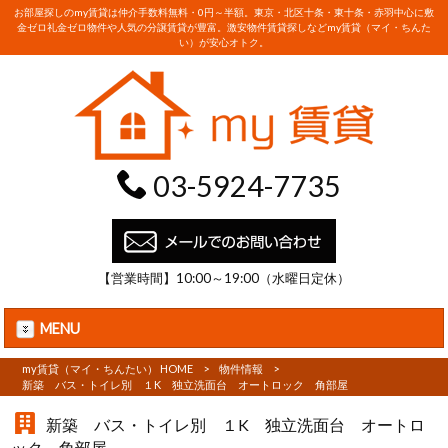
お部屋探しのmy賃貸は仲介手数料無料・0円～半額。東京・北区十条・東十条・赤羽中心に敷
金ゼロ礼金ゼロ物件や人気の分譲賃貸が豊富。激安物件賃貸探しなどmy賃貸（マイ・ちんた
い）が安心オトク。
03-5924-7735
【営業時間】10:00～19:00（水曜日定休）
MENU
my賃貸（マイ・ちんたい） HOME
>
物件情報
>
新築 バス・トイレ別 １K 独立洗面台 オートロック 角部屋
新築 バス・トイレ別 １K 独立洗面台 オートロ
ック 角部屋