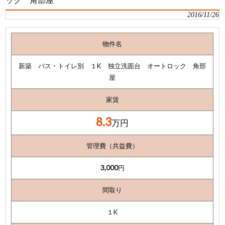
2016/11/26
物件名
新築 バス・トイレ別 １K 独立洗面台 オートロック 角部
屋
家賃
8.3
万円
管理費（共益費）
3,000
円
間取り
１K