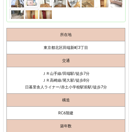
所在地
東京都北区田端新町3丁目
交通
ＪＲ山手線/田端駅/徒歩7分
ＪＲ高崎線/尾久駅/徒歩8分
日暮里舎人ライナー/赤土小学校駅前駅/徒歩7分
構造
RC6階建
築年数