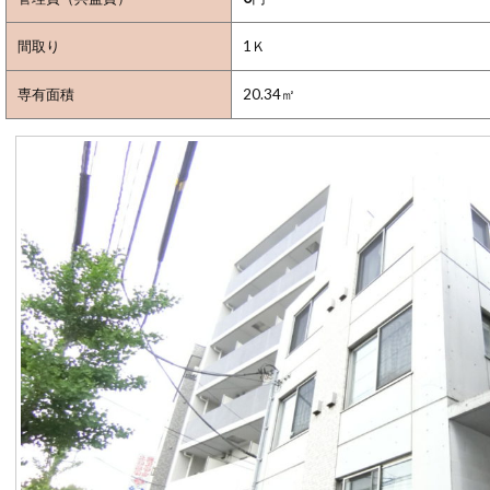
間取り
1Ｋ
専有面積
20.34㎡