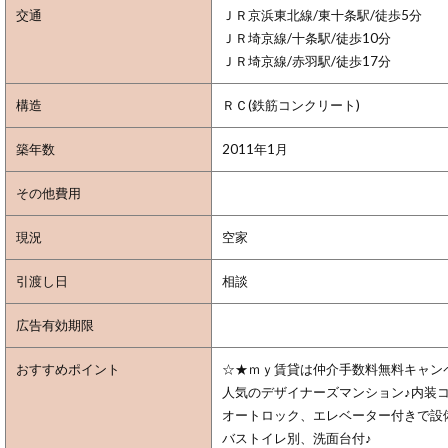
交通
ＪＲ京浜東北線/東十条駅/徒歩5分
ＪＲ埼京線/十条駅/徒歩10分
ＪＲ埼京線/赤羽駅/徒歩17分
構造
ＲＣ(鉄筋コンクリート)
築年数
2011年1月
その他費用
現況
空家
引渡し日
相談
広告有効期限
おすすめポイント
☆★ｍｙ賃貸は仲介手数料無料キャン
人気のデザイナーズマンション♪内装
オートロック、エレベーター付きで設
バストイレ別、洗面台付♪