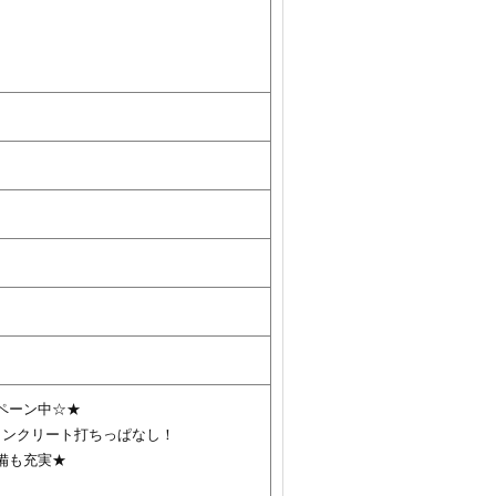
ペーン中☆★
コンクリート打ちっぱなし！
備も充実★