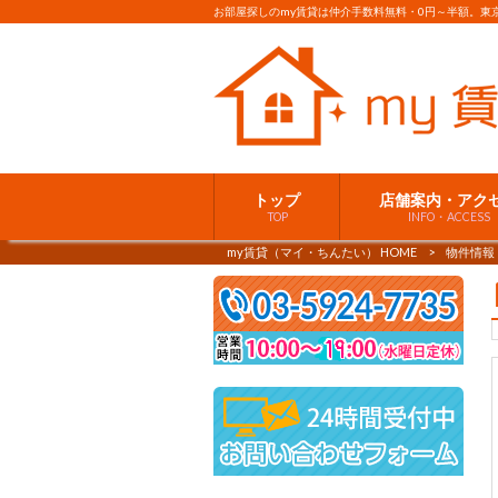
お部屋探しのmy賃貸は仲介手数料無料・0円～半額。東
トップ
店舗案内・アク
TOP
INFO・ACCESS
my賃貸（マイ・ちんたい） HOME
>
物件情報