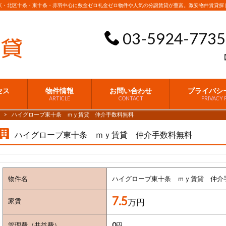
京・北区十条・東十条・赤羽中心に敷金ゼロ礼金ゼロ物件や人気の分譲賃貸が豊富。激安物件賃貸探
03-5924-7735
【
セス
物件情報
お問い合わせ
プライバシ
ARTICLE
CONTACT
PRIVACY
>
ハイグローブ東十条 ｍｙ賃貸 仲介手数料無料
ハイグローブ東十条 ｍｙ賃貸 仲介手数料無料
物件名
ハイグローブ東十条 ｍｙ賃貸 仲介
7.5
家賃
万円
管理費（共益費）
0
円